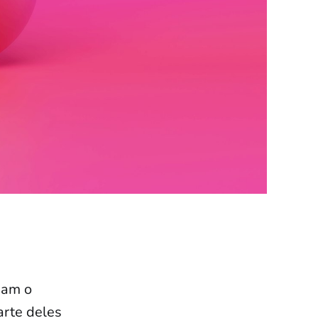
sam o
rte deles