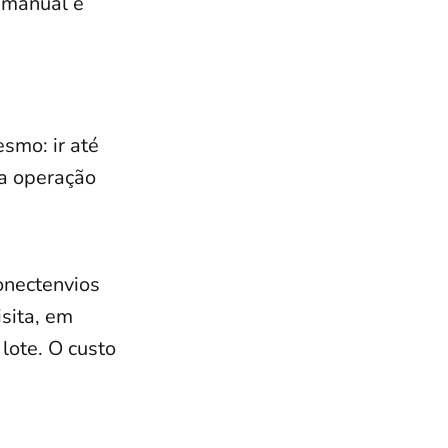
 manual e
smo: ir até
 a operação
onectenvios
sita, em
lote. O custo