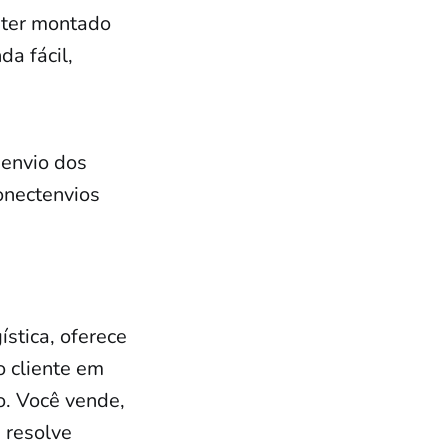
 ter montado
a fácil,
 envio dos
onectenvios
stica, oferece
o cliente em
o. Você vende,
ê resolve