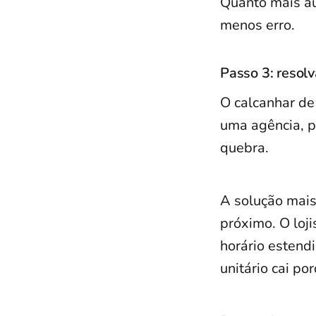
Quanto mais a
menos erro.
Passo 3: resolv
O calcanhar de
uma agência, p
quebra.
A solução mais
próximo. O loj
horário estendi
unitário cai po