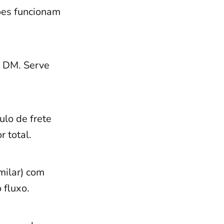
ões funcionam
o DM. Serve
ulo de frete
r total.
milar) com
 fluxo.