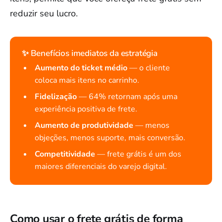
reduzir seu lucro.
✨ Benefícios imediatos da estratégia
Aumento do ticket médio
— o cliente
coloca mais itens no carrinho.
Fidelização
— 64% retornam após uma
experiência positiva de frete.
Aumento de produtividade
— menos
objeções, menos suporte, mais conversão.
Competitividade
— frete grátis é um dos
maiores diferenciais do varejo digital.
Como usar o frete grátis de forma