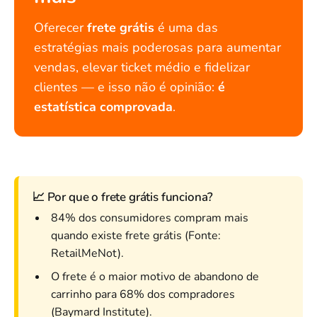
Oferecer
frete grátis
é uma das
estratégias mais poderosas para aumentar
vendas, elevar ticket médio e fidelizar
clientes — e isso não é opinião:
é
estatística comprovada
.
📈 Por que o frete grátis funciona?
84% dos consumidores compram mais
quando existe frete grátis (Fonte:
RetailMeNot).
O frete é o maior motivo de abandono de
carrinho para 68% dos compradores
(Baymard Institute).