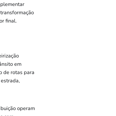
mplementar
a transformação
 final.
irização
ânsito em
o de rotas para
 estrada,
ribuição operam