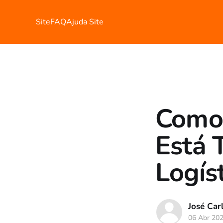
Site
FAQ
Ajuda Site
Como a
Está 
Logíst
José Carl
06 Abr 20