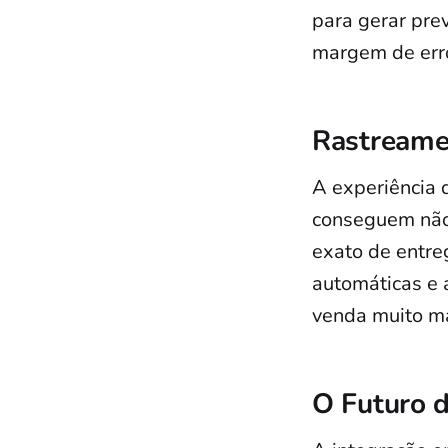
para gerar pre
margem de erro 
Rastreame
A experiência 
conseguem não 
exato de entreg
automáticas e 
venda muito mai
O Futuro d