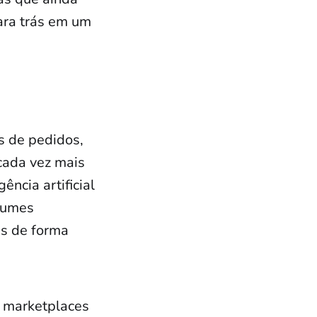
ara trás em um
s de pedidos,
 cada vez mais
ncia artificial
olumes
as de forma
 e marketplaces