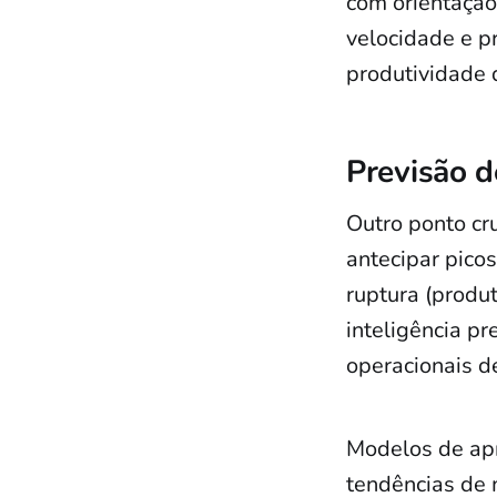
com orientação
velocidade e p
produtividade 
Previsão 
Outro ponto cr
antecipar pico
ruptura (produ
inteligência pr
operacionais de
Modelos de apr
tendências de