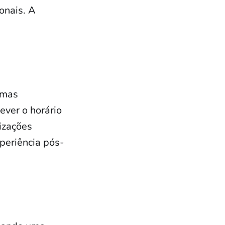
onais. A
emas
ver o horário
lizações
periência pós-