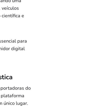
criando uma
 veículos
ientífica e
ssencial para
idor digital
stica
sportadoras do
a plataforma
m único lugar.