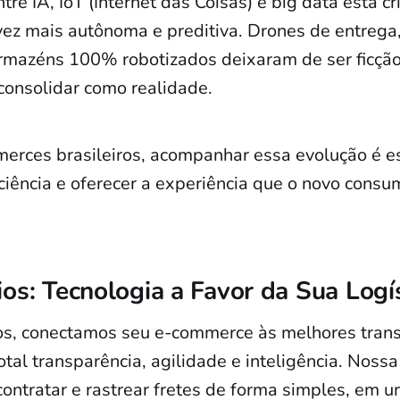
tre IA, IoT (Internet das Coisas) e big data está 
 vez mais autônoma e preditiva. Drones de entrega,
mazéns 100% robotizados deixaram de ser ficção c
onsolidar como realidade.
erces brasileiros, acompanhar essa evolução é e
ciência e oferecer a experiência que o novo consum
os: Tecnologia a Favor da Sua Logí
os, conectamos seu e-commerce às melhores tran
tal transparência, agilidade e inteligência. Noss
contratar e rastrear fretes de forma simples, em u