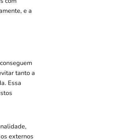
os com
camente, e a
as conseguem
vitar tanto a
da. Essa
ustos
nalidade,
os externos