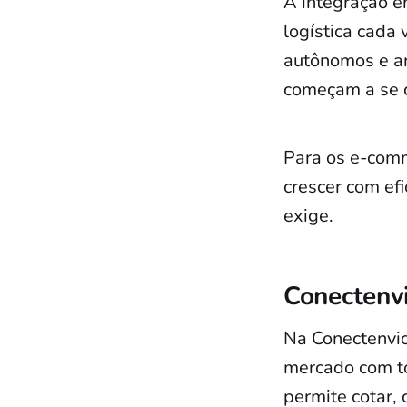
A integração en
logística cada
autônomos e ar
começam a se c
Para os e-comm
crescer com efi
exige.
Conectenvi
Na Conectenvi
mercado com to
permite cotar, 