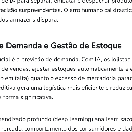
 de IA para separar, embalar e despachar produt
recisão surpreendentes. O erro humano cai drasti
dos armazéns dispara.
de Demanda e Gestão de Estoque
ucial é a previsão de demanda. Com IA, os lojist
s de vendas, ajustar estoques automaticamente e e
to em falta) quanto o excesso de mercadoria para
editiva gera uma logística mais eficiente e reduz c
 forma significativa.
endizado profundo (deep learning) analisam sazo
 mercado, comportamento dos consumidores e dad