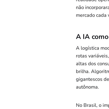
não incorporar
mercado cada v
A IA como
A logística mo
rotas variáveis
altas dos consu
brilha. Algori
gigantescos de
autônoma.
No Brasil, o im