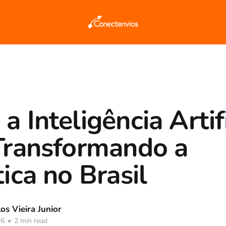
 Inteligência Artifi
Transformando a
ica no Brasil
os Vieira Junior
26
•
2 min read